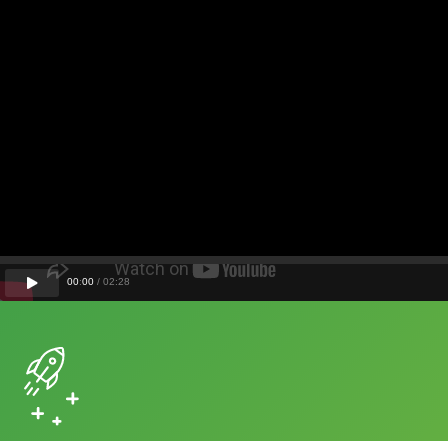
00
:
00
/
02
:
28