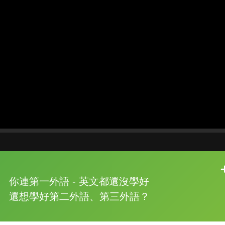
片尾有
攻其不背
你連第一外語 - 英文都還沒學好
的品牌故事
還想學好第二外語、第三外語？