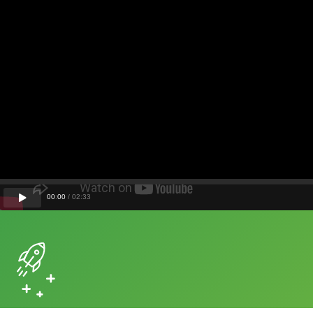
00
:
00
/
02
:
33