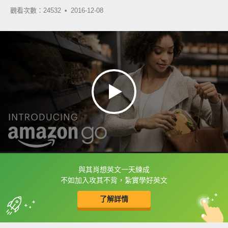
觀看次數：24532 •
2016-12-08
與其肖想英文一天練成
框選或點兩下字幕可以直接查字典喔！
不如加入攻其不背，紮實學好英文
了解詳情
英
中
收錄佳句
功能升級