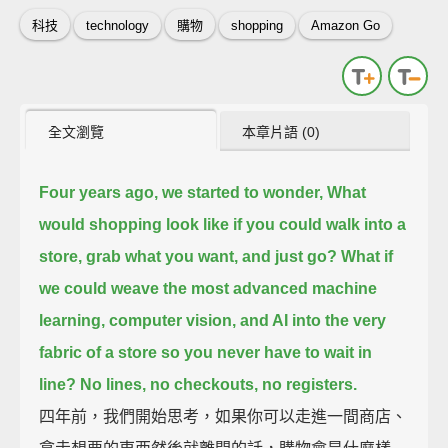
科技
technology
購物
shopping
Amazon Go
全文瀏覽
本章片語 (0)
Four years ago, we started to wonder,
What
would shopping look like if you could walk into a
store, grab what you want, and just go?
What if
we could weave the most advanced machine
learning, computer vision, and AI
into the very
fabric of a store so you never have to wait in
line?
No lines, no checkouts, no registers.
四年前，我們開始思考，如果你可以走進一間商店、