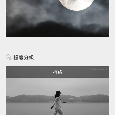
程度分級
初 級