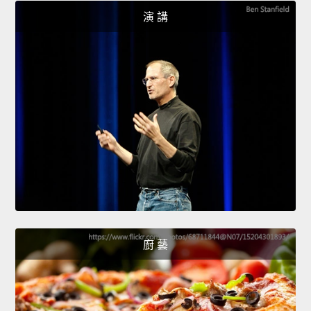
演 講
廚 藝