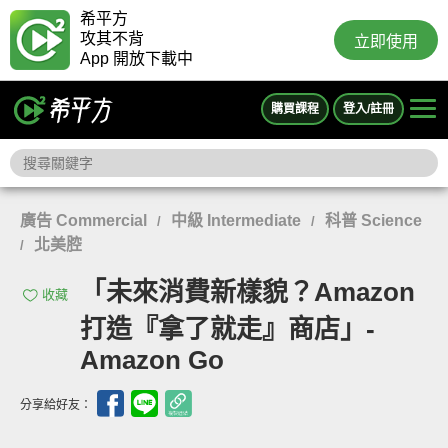
希平方
攻其不背
立即使用
App 開放下載中
購買課程
登入/註冊
廣告 Commercial
中級 Intermediate
科普 Science
/
/
北美腔
/
「未來消費新樣貌？Amazon
收藏
打造『拿了就走』商店」-
Amazon Go
分享給好友：