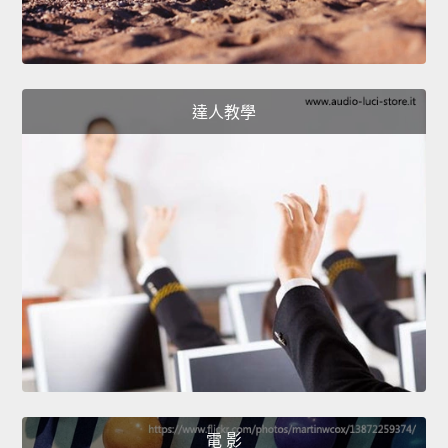
達人教學
電 影