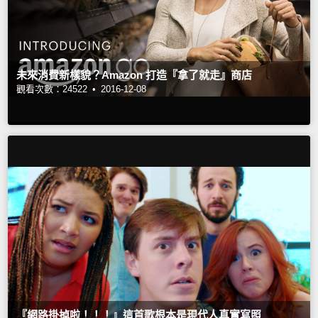
未來消費新樣貌？Amazon 打造『拿了就走』商店
觀看次數：24522 •
2016-12-08
『網路掛掉啦！！！』這首歌根本是現代人真實寫照