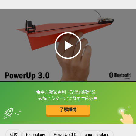
希平方獨家專利「記憶曲線理論」
框選或點兩下字幕可以直接查字典喔！
破解了英文一定要背單字的迷思
了解詳情
英
中
收錄佳句
功能升級
科技
technology
PowerUp 3.0
paper airplane