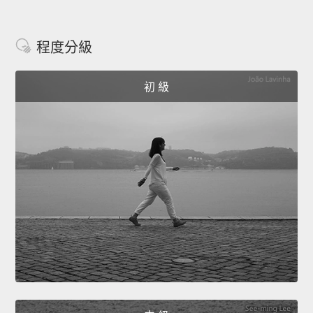
程度分級
初 級