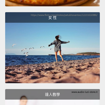
女 性
達人教學