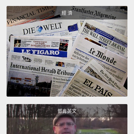
經 濟
鄧肯英文