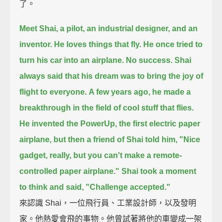
了。
Meet Shai, a pilot, an industrial designer, and an
inventor. He loves things that fly.
He once tried to
turn his car into an airplane. No success.
Shai
always said that his dream was to bring the joy of
flight to everyone.
A few years ago, he made a
breakthrough in the field of cool stuff that flies.
He invented the PowerUp, the first electric paper
airplane,
but then a friend of Shai told him, "Nice
gadget, really, but you can't make a remote-
controlled paper airplane."
Shai took a moment
to think and said, "Challenge accepted."
來認識 Shai，一位飛行員、工業設計師，以及發明
家。他熱愛會飛的事物。他曾試著將他的車變成一架