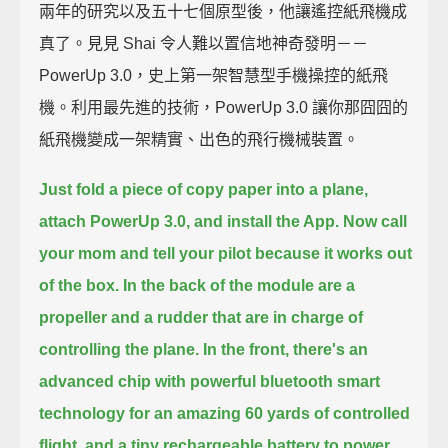
兩年的研究以及五十七個原型後，他讓遙控紙飛機成
真了。見見 Shai 令人難以置信地神奇發明－－
PowerUp 3.0，史上第一架智慧型手機操控的紙飛
機。利用最先進的技術，PowerUp 3.0 讓你那囧囧的
紙飛機變成一架精實、出色的飛行機械裝置。
Just fold a piece of copy paper into a plane,
attach PowerUp 3.0, and install the App.
Now call
your mom and tell your pilot because it works out
of the box.
In the back of the module are a
propeller and a rudder that are in charge of
controlling the plane.
In the front, there's an
advanced chip with powerful bluetooth smart
technology for an amazing 60 yards of controlled
flight,
and a tiny rechargeable battery to power