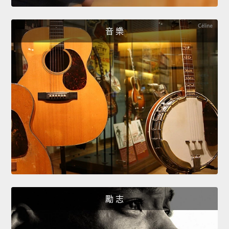
音 樂
勵 志