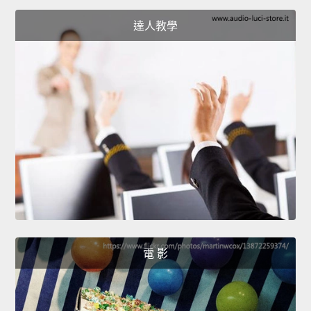
達人教學
電 影