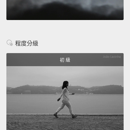
程度分級
初 級