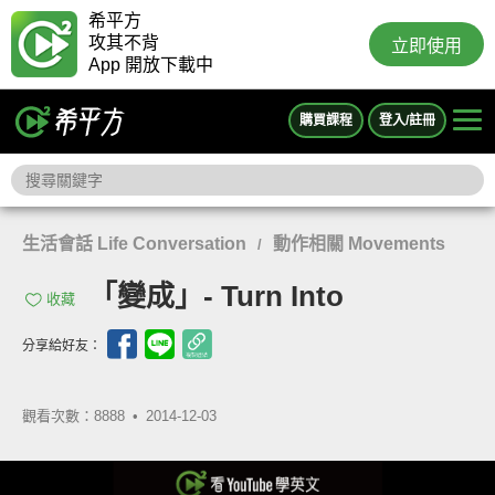
希平方
攻其不背
立即使用
App 開放下載中
購買課程
登入/註冊
生活會話 Life Conversation
動作相關 Movements
/
「變成」- Turn Into
收藏
分享給好友：
觀看次數：8888 •
2014-12-03