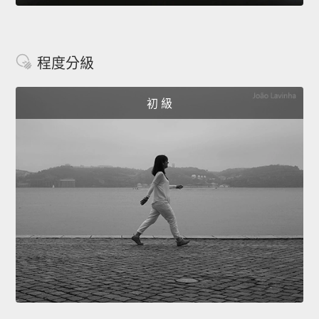
程度分級
初 級