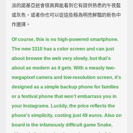
派的諾基亞迷會很高興能看到它有提供熟悉的午夜藍
或灰色，或者你也可以從這些極為明亮鮮豔的新色中
作選擇。
Of course, this is no high-powered smartphone.
The new 3310 has a color screen and can just
about browse the web very slowly,
but that's
about as modern as it gets.
With a measly two-
megapixel camera and low-resolution screen,
it's
designed as a simple backup phone for families
or a festival phone that won't embarrass you in
your Instagrams.
Luckily, the price reflects the
phone's simplicity, costing just 49 euros.
Also on
board is the infamously difficult game Snake,