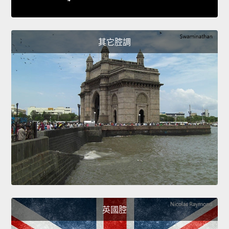
其它腔調
英國腔