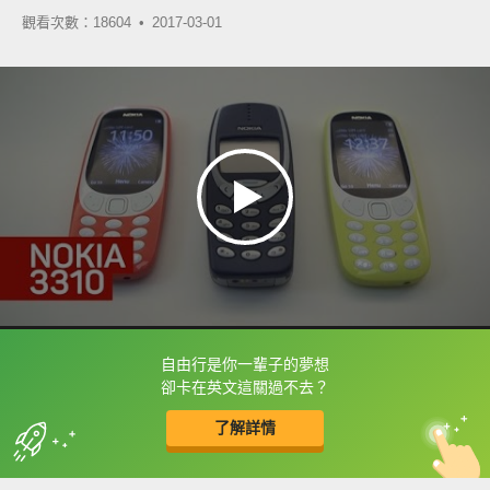
觀看次數：18604 •
2017-03-01
自由行是你一輩子的夢想
框選或點兩下字幕可以直接查字典喔！
卻卡在英文這關過不去？
了解詳情
英
中
收錄佳句
功能升級