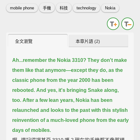
mobile phone
手機
科技
technology
Nokia
全文瀏覽
本章片語 (2)
Ah...remember the Nokia 3310?
They don't make
them like that anymore—
except they do,
as the
classic phone from the year 2000 has been
rebooted.
And yes, it's bringing Snake along,
too.
After a few lean years, Nokia has been
relaunched
and looks to the past with this stylish
reinvention of a much-loved phone from the early
days of mobiles.