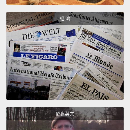
經 濟
鄧肯英文