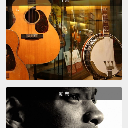
音 樂
勵 志