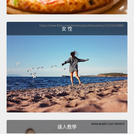
女 性
達人教學