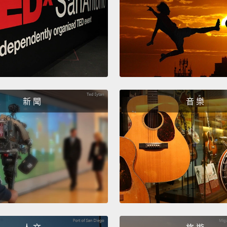
this p
social
possib
at the
world 
people
所以計
新 聞
音 樂
需要你
能地召
起，散
有所需
Please
spread
請到 p