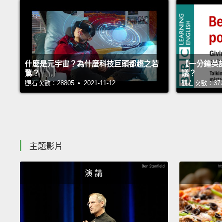
什麼是元宇宙？為什麼科技巨頭都趨之若
【一分鐘英
鶩？
議？
觀看次數：28805 • 2021-11-12
觀看次數：37254
主題影片
演 講