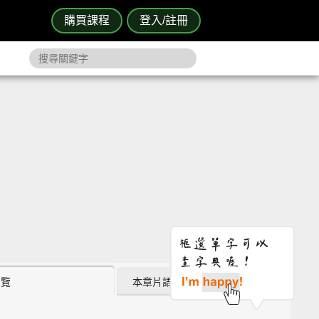
購買課程
登入/註冊
瀏覽
本章片語 (2)