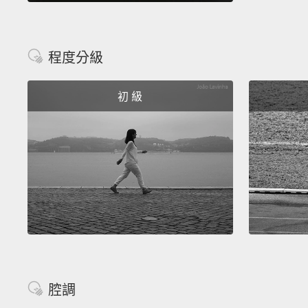
程度分級
初 級
腔調