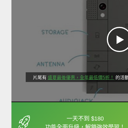
片尾有
盛夏最後優惠，全年最低價5折！
的活
框選或點兩下字幕可以
一天不到 $180
功能全面升級，解鎖強效學習！