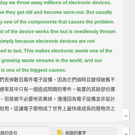
day we throw away millions of electronic devices,
e they get old and become worn-out.
But usually
nly one of the components that causes the problem.
st of the device works fine but is needlessly thrown
simply because electronic devices are not
ed to last.
This makes electronic waste one of the
t growing waste streams in the world, and our
is one of the biggest causes.
們丟掉數百萬件電子設備，因為它們過時且變得破舊不
通常其中只有一個造成問題的零件。裝置的其餘部份運
，但是被不必要地丟棄掉，僅僅因為電子設備並非設計
耐用。這讓電子廢物成了世界上最快速成長的廢物流之
們的電話是其中最大的起因之一。
收錄的佳句
收錄的單字
s is a new kind of phone.
It's made of blocks,