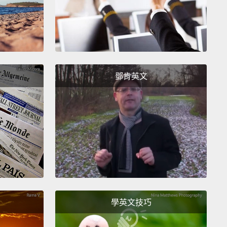
它保持簡單，並加上一個更大的擴音器。你可以選擇你
積木，支持你喜歡的品牌，或甚至研發你自己的積木。
loks is built on an open platform by companies
g together to create the best phone in the world.
To
鄧肯英文
t this platform, we need to get the right companies
e right people involved.
They will only get started if
s a lot of interest in the phone worth keeping.
機是建立在一個開放的平台上，由數個公司合作創造出
最好的手機 。要開始這個平台，我們需要讓對的公司和
參與。如果對於這支值得保存的手機有非常多的關注，
會開始。
學英文技巧
 is the plan:
To show them there's an interest for