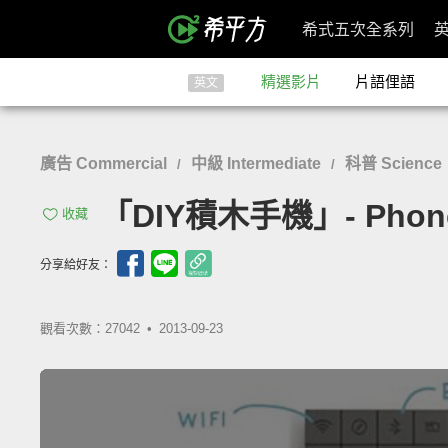
希式五次全系列
精選影片
片語俚語
英文
廣告 Commercial
中級 Intermediate
科普 Science
/
/
「DIY積木手機」- Phone
收藏
分享給好友：
觀看次數：27042 •
2013-09-23