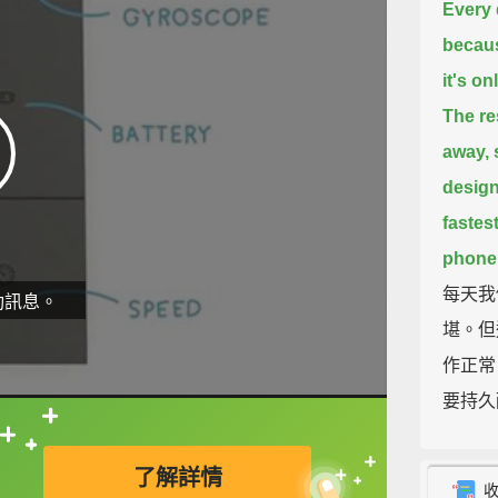
Every 
becaus
it's o
The re
away,
design
fastes
phone 
每天我
動訊息。
堪。但
作正常
要持久
一，我
直接查字典喔！
了解詳情
So thi