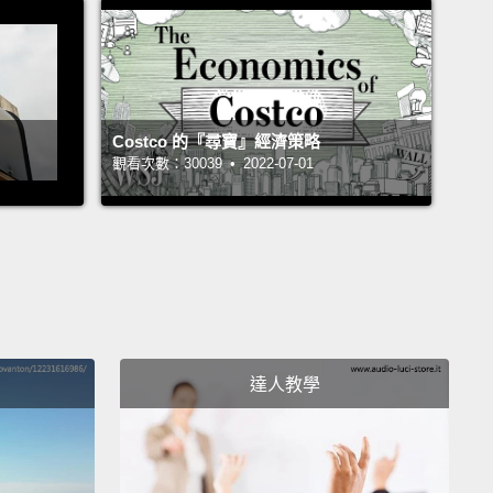
取代它，或是使將它更新到最新版本。
r great thing about this is you can customize your
.
Let's say this is your phone, and you do
hing in the cloud. Why not replace your storage
Costco 的『尋寶』經濟策略
觀看次數：30039 • 2022-07-01
for a bigger battery block?
If you're like this guy
ve to take pictures, why not upgrade your camera?
ou don't care about any of this stuff, you can keep it
, and get a bigger speaker.
You can choose the
 you want, support the brands you like, or even
p your own blocks.
達人教學
關於這個很棒的事情是：你可以個人化你的手機。比如
你的手機，你在雲端處理一切。為什麼不把你的記憶體
成更大塊的電池積木呢？如果你像這個人，喜歡照相，
不升級你的相機呢？或如果你不在意任何這些東西，你