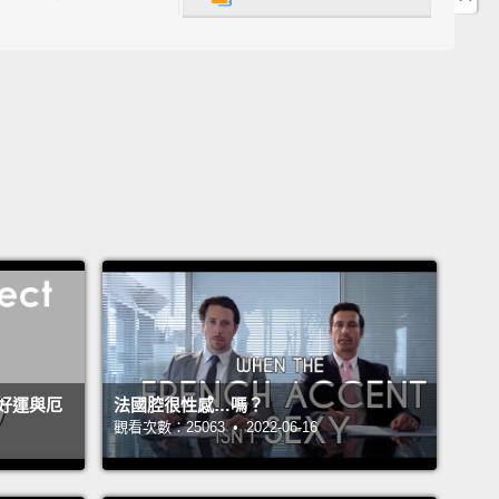
able blocks.
They're all connected to the base, and
se connects everything together.
Electrical signals
ansferred through the pins,
and two small screws
verything in place.
是一種新型手機。是用積木做的，可拆卸的積木。它們
到基底上，基底將一切連結在一起。電子訊號透過插腳
兩個小螺絲將一切鎖在定位。
for instance, your phone is getting a little slow, you
st upgrade the block that affects the speed.
Or if
ing breaks, you can easily replace it with a new
好運與厄
法國腔很性感…嗎？
 update it with the latest version.
觀看次數：25063 • 2022-06-16
果，舉例來說，你的手機變得有點慢，你可以只升級影
的那塊積木。或如果某個東西壞掉，你可以輕鬆地用一