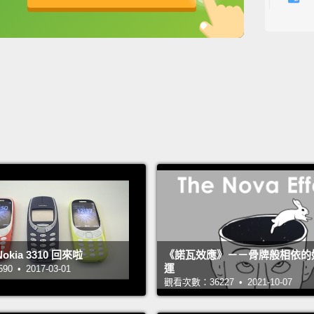
detach
英
中
免費功能
功能升級
the ba
are tr
lock e
所以這
全都接
傳送，
So if, 
can ju
someth
kia 3310 回來啦
《諾瓦效應》－－骨牌般相依的
one, or
運
 • 2017-03-01
所以如
觀看次數：36227 • 2021-10-07
響速度