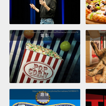
電 影
趣 味