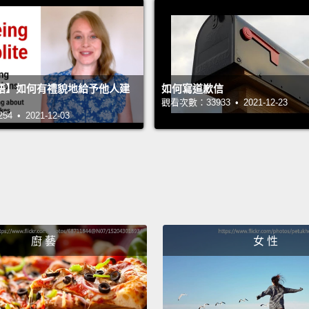
塊新的
Anothe
phone
everyt
語】如何有禮貌地給予他人建
如何寫道歉信
觀看次數：33933 • 2021-12-23
block 
 • 2021-12-03
and lo
Or if y
simple
blocks
develo
廚 藝
女 性
另一件
說這是
積木換
為什麼