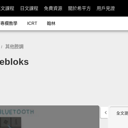
英文課程
日文課程
免費資源
關於希平方
用戶見證
專欄教學
ICRT
翰林
其他腔調
/
bloks
全文