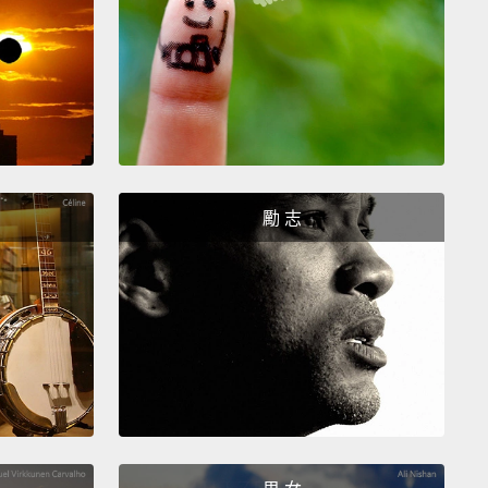
hone, we need your voice.
You can donate your
 reach on the website.
We gather as much people as
le.
On the 29th of October we send out the blast, all
 same time,
spreading all your voices to show the
there's a need for a phone worth keeping.
The more
 involved, the bigger the impact.
畫是：要讓他們知道有對於這支手機的興趣關注，我們
勵 志
的聲音。你可以捐出你在網站上的社交聯繫。我們盡可
集越多人。在十月二十九日我們送出這陣旋風，全部一
佈你們所有聲音來讓世界知道對於一支值得保存的手機
求。越多人參與，影響就越大。
 visit phonebloks.com to raise your voice and
 the word.
honebloks.com來提出你的聲音，並散播消息。