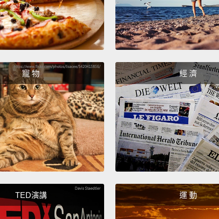
可以讓
想要的
Phoneb
workin
寵 物
經 濟
set ou
and th
there i
積木手
世界上
對的人
他們才
TED演講
運 動
So this