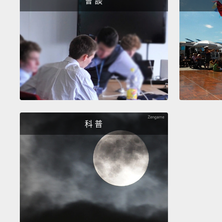
會 談
科 普