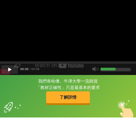
00
:
00
/
00
:
58
我們有哈佛、牛津大學一流師資
片尾有
攻其不背
「教材正確性」只是最基本的要求
的品牌故事
了解詳情