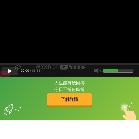
00
:
00
/
01
:
38
人生能有幾回搏
片尾有
攻其不背
今日不搏何時搏
的品牌故事
了解詳情