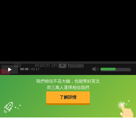
00
:
00
/
02
:
17
我們相信不花大錢，也能學好英文
片尾有
攻其不背
而三萬人選擇相信我們
的品牌故事
了解詳情