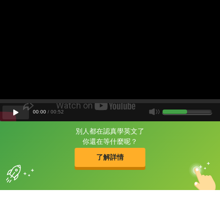
00
:
00
/
00
:
52
別人都在認真學英文了
片尾有
攻其不背
你還在等什麼呢？
的品牌故事
了解詳情