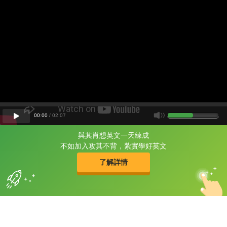
00
:
00
/
02
:
07
與其肖想英文一天練成
片尾有
攻其不背
不如加入攻其不背，紮實學好英文
的品牌故事
了解詳情