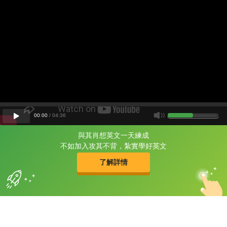
00
:
00
/
04
:
36
與其肖想英文一天練成
片尾有
攻其不背
不如加入攻其不背，紮實學好英文
的品牌故事
了解詳情