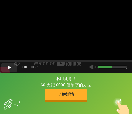
00
:
00
/
13
:
27
不用死背！
片尾有
攻其不背
60 天記 6000 個單字的方法
的品牌故事
了解詳情