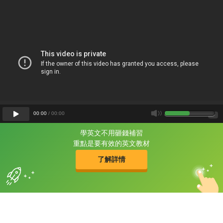
00
:
00
/
00
:
00
學英文不用砸錢補習
片尾有
攻其不背
重點是要有效的英文教材
的品牌故事
了解詳情