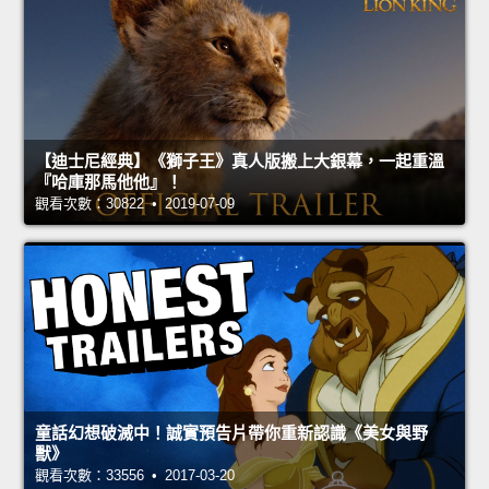
【迪士尼經典】《獅子王》真人版搬上大銀幕，一起重溫
『哈庫那馬他他』！
觀看次數：30822 • 2019-07-09
童話幻想破滅中！誠實預告片帶你重新認識《美女與野
獸》
觀看次數：33556 • 2017-03-20