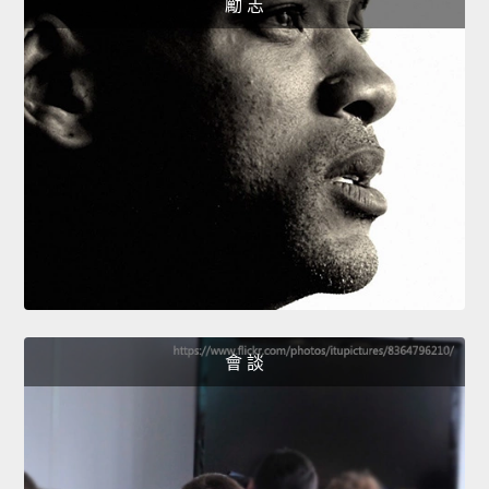
勵 志
會 談