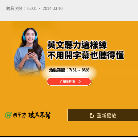
觀看次數：75001 •
2014-03-10
活動期間：
7/31 ~ 8/28
分享這部影片
真的是英文不好嗎？
還是你沒遇上適合的學習方法呢？
重新播放
了解詳情
英
中
收錄佳句
功能升級