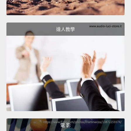
達人教學
電 影