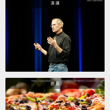
演 講
廚 藝