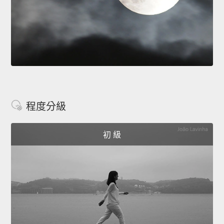
程度分級
初 級