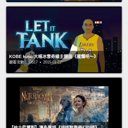
KOBE kuso 大唱冰雪奇緣主題曲《擺爛吧～》
觀看次數：33517 • 2015-01-22
【迪士尼電影】凜冬童話《胡桃鉗與奇幻四國》