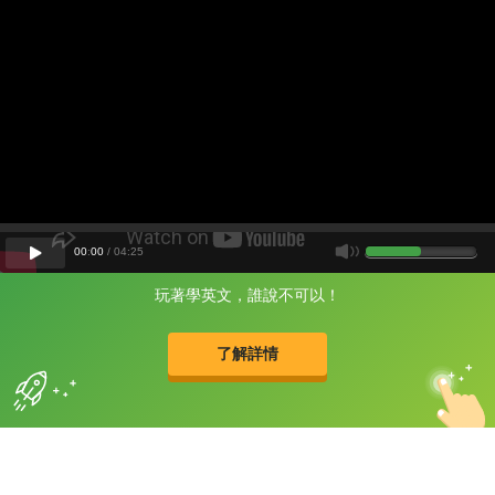
00
:
00
/
04
:
25
玩著學英文，誰說不可以！
片尾有
攻其不背
的品牌故事
了解詳情