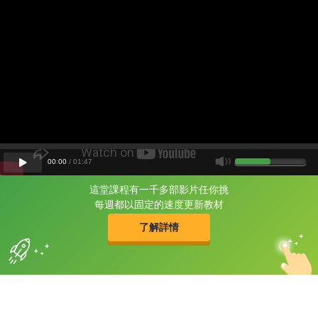
00
:
00
/
01
:
47
這堂課程有一千多部影片任你挑
片尾有
攻其不背
每週都以固定的速度更新教材
的品牌故事
了解詳情