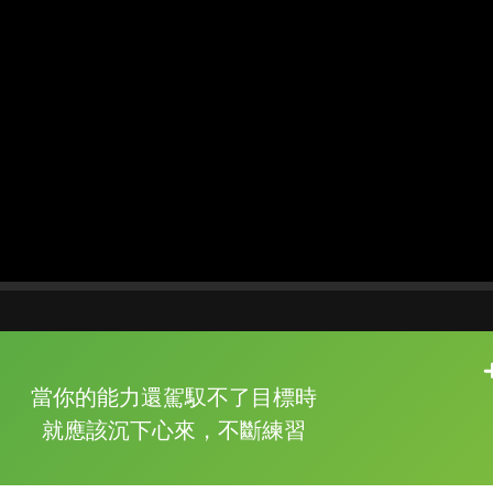
片尾有
攻其不背
當你的能力還駕馭不了目標時
的品牌故事
就應該沉下心來，不斷練習