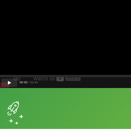
00
:
00
/
03
:
44