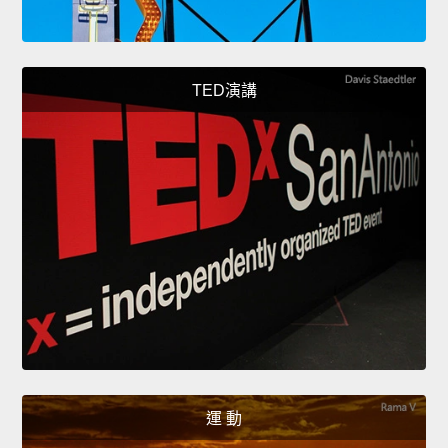
TED演講
運 動