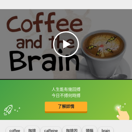
人生能有幾回搏
框選或點兩下字幕可以直接查字典喔！
今日不搏何時搏
了解詳情
英
中
收錄佳句
功能升級
coffee
咖啡
caffeine
咖啡因
頭腦
brain