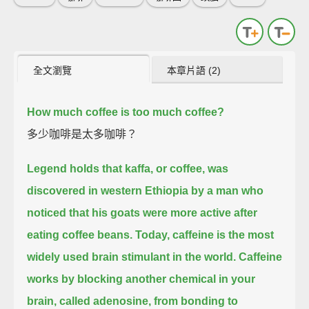
全文瀏覽
本章片語 (2)
How much coffee is too much coffee?
多少咖啡是太多咖啡？
Legend holds that kaffa, or coffee, was
discovered in western Ethiopia by a man who
noticed that his goats were more active after
eating coffee beans.
Today, caffeine is the most
widely used brain stimulant in the world.
Caffeine
works by blocking another chemical in your
brain, called adenosine, from bonding to