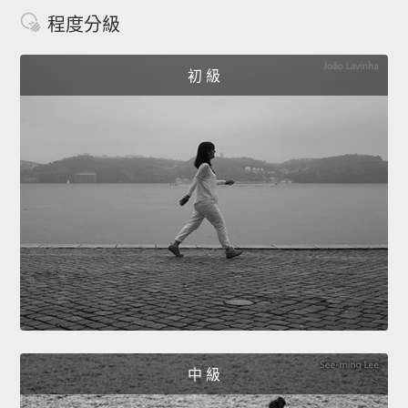
程度分級
初 級
中 級