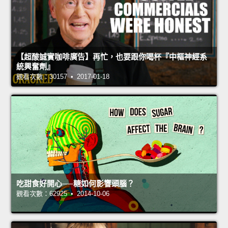
【超酸誠實咖啡廣告】再忙，也要跟你喝杯『中樞神經系
統興奮劑』
觀看次數：30157 • 2017-01-18
吃甜食好開心──糖如何影響頭腦？
觀看次數：62925 • 2014-10-06