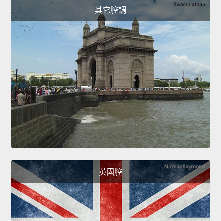
其它腔調
英國腔