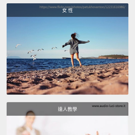
女 性
達人教學