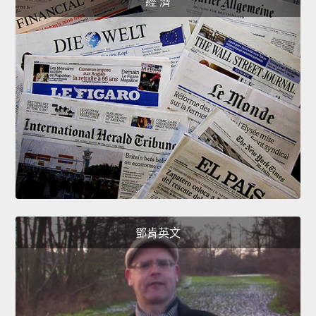
經 濟
鄧肯英文