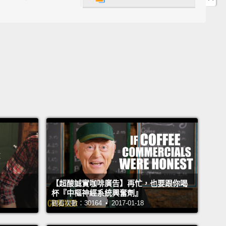
縮咖啡和特濃濃縮咖啡之間的差異只是經過濃縮咖啡的
少，打造出更為香甜的一份濃縮咖啡。
 a latte?
那堤？
o get asked "What is a latte?"
It's basically
so shots, steamed milk, with velvety foam on top.
at is my go-to drink.
會被問「什麼是那堤？」那堤基本上就是濃縮咖啡、熱
上頭有著綿密的奶泡。那是我必點的飲品。
 the difference between a latte and a cappuccino?
【超酸誠實咖啡廣告】再忙，也要跟你喝
杯『中樞神經系統興奮劑』
卡布奇諾有什麼差別？
觀看次數：30164 • 2017-01-18
 the questions that we get asked a lot is "What's