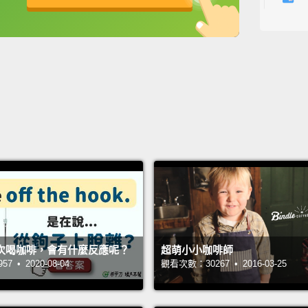
普通濃
英
中
免費功能
功能升級
水比較
What is
什麼是
We als
espres
And th
我們還
牛奶，
What's
次喝咖啡，會有什麼反應呢？
超萌小小咖啡師
 • 2020-08-04
觀看次數：30267 • 2016-03-25
那堤和
One of