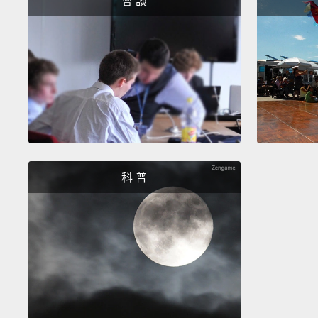
會 談
科 普