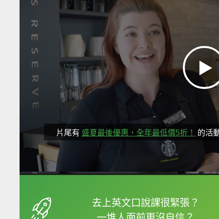
片尾有
盛夏最後優惠，全年最低價5折！
的活
框選或點兩下字幕可以
去上英文口說課很緊張？
一堆人面前更沒自信？