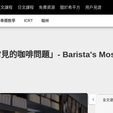
英文課程
日文課程
免費資源
關於希平方
用戶見證
專欄教學
ICRT
翰林
問題」- Barista's Most A
全文