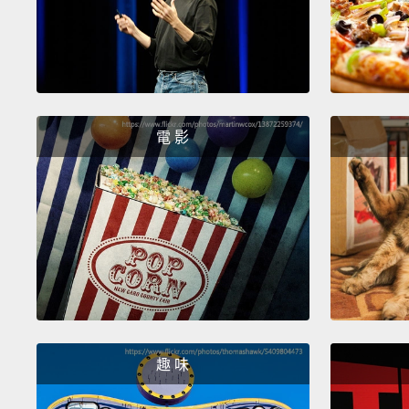
電 影
趣 味