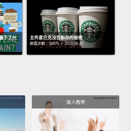
fference between a latte and a cappuccino?"
We
with our espresso shots, steam our milk,
and the
ifference really is the amount of foam on top.
So, a
cino has quite a bit more foam than the latte.
腦下了什
五件星巴克沒告訴你的秘密
個我們很常被問到的問題是「那堤和卡布奇諾有什麼差
觀看次數：34475 • 2018-06-20
我們一開始會加入濃縮咖啡、蒸煮牛奶，而唯一真正的
上面的奶泡量。卡布奇諾的奶泡比起那堤多許多。
 the difference between coffee and espresso?
濃縮咖啡有什麼不同？
s tell my customers that, really, espresso is coffee.
達人教學
st a different preparation.
They use high pressure
team to press the water through the coffee grounds
the liquid.
With coffee, you're just pouring hot water