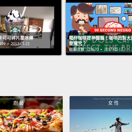
the di
start 
only d
cappuc
卡可可碎片星冰樂
喝杯咖啡提神醒腦！咖啡因對大
麼魔咒？
其中一
 • 2013-01-21
觀看次數：33670 • 2017-03-17
別？」
不同是
What's
咖啡和
I alway
廚 藝
女 性
It's ju
from s
to get 