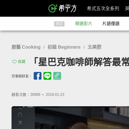
希式五次全系列
精選影片
片語俚語
英文
廚藝 Cooking
初級 Beginners
北美腔
/
/
「星巴克咖啡師解答最常見的咖啡
收藏
分享給好友：
觀看次數：30988 •
2018-01-23