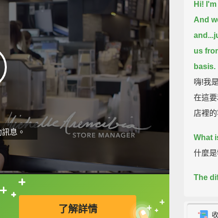
Hi! I'm
And we
and...
us fro
basis.
嗨!我
在這要
店裡的
動訊息。
What is
什麼是
The di
is jus
直接查字典喔！
了解詳情
creati