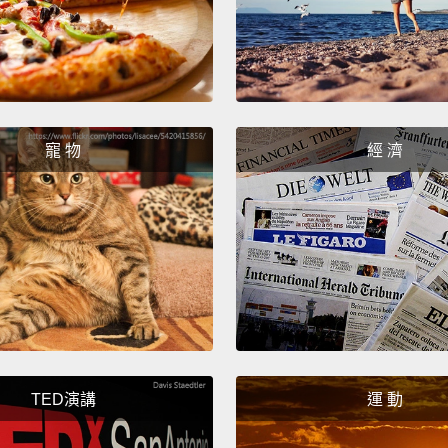
over t
using g
我總是
準備過
寵 物
經 濟
粉，以
面，利
Starb
星巴克
TED演講
運 動