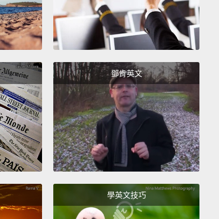
he grounds and whatever,
ravity to get that liquid.
告訴我的顧客們，說實在的，濃縮咖啡就是咖啡。只是
程不一樣而已。咖啡師利用蒸氣的高壓來讓水通過咖啡
鄧肯英文
萃取液體。咖啡的話，你是倒熱水在咖啡粉什麼的上
用地心引力取得液體。
ucks－1912 Pike
－－1912 派克街
學英文技巧