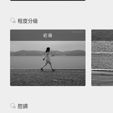
程度分級
初 級
腔調