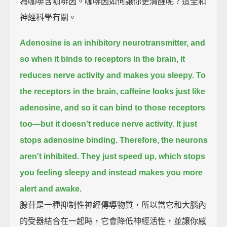
為咖啡含咖啡因。咖啡因如何讓你更清醒呢？這全和
神經科學有關。
Adenosine is an inhibitory neurotransmitter,
and
so when it binds to receptors in the brain, it
reduces nerve activity and makes you sleepy.
To
the receptors in the brain, caffeine looks just like
adenosine, and so it can bind to those receptors
too—
but it doesn't reduce nerve activity.
It just
stops adenosine binding.
Therefore, the neurons
aren't inhibited.
They just speed up, which stops
you feeling sleepy and instead makes you more
alert and awake.
腺苷是一種抑制性神經傳導物質，所以當它和大腦內
的受器結合在一起時，它會降低神經活性，並讓你感