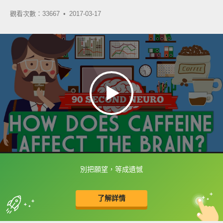
觀看次數：33667 •
2017-03-17
別把願望，等成遺憾
框選或點兩下字幕可以直接查字典喔！
了解詳情
英
中
收錄佳句
功能升級