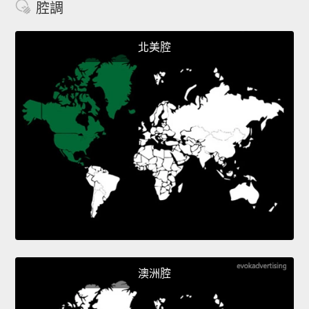
腔調
北美腔
澳洲腔