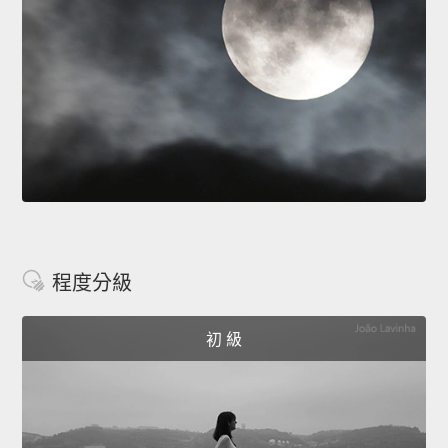
程度分級
初 級