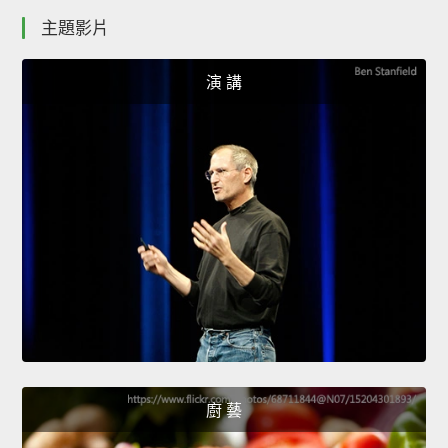
主題影片
演 講
廚 藝