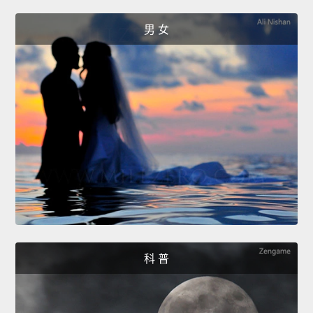
男 女
科 普