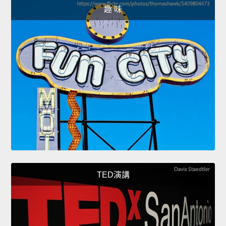
趣 味
TED演講