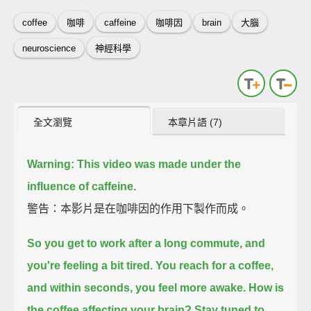
coffee
咖啡
caffeine
咖啡因
brain
大腦
neuroscience
神經科學
全文瀏覽
本章片語 (7)
Warning: This video was made under the
influence of caffeine.
警告：本影片是在咖啡因的作用下製作而成。
So you get to work after a long commute, and
you're feeling a bit tired.
You reach for a coffee,
and within seconds, you feel more awake.
How is
the coffee affecting your brain?
Stay tuned to