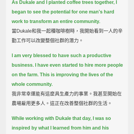
As Dukale and I planted coffee trees together, I
began to see the potential for one man's hard
work to transform an entire community.
當Dukale和我一起種咖啡樹時，我開始看到一人的辛
勤工作可以改變整個社群的潛力。
I am very blessed to have such a productive
business.
I have even started to hire more people
on the farm.
This is improving the lives of the
whole community.
我非常幸運能有這麼具生產力的事業。我甚至開始在
農場雇用更多人。這正在改善整個社群的生活。
While working with Dukale that day, I was so
inspired by what I learned from him and his