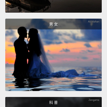
男 女
科 普