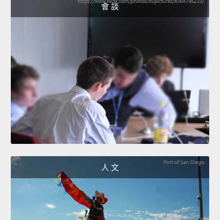
會 談
人 文