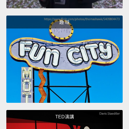
趣 味
TED演講