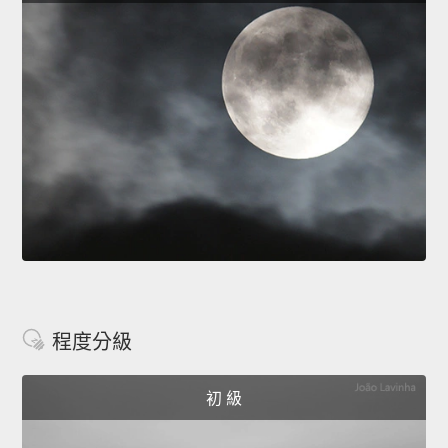
程度分級
初 級