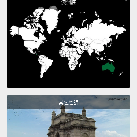
澳洲腔
其它腔調