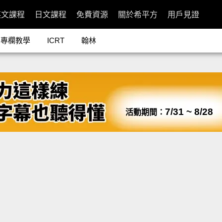
英文課程
日文課程
免費資源
關於希平方
用戶見證
專欄教學
ICRT
翰林
7/31 ~ 8/28
活動期間：