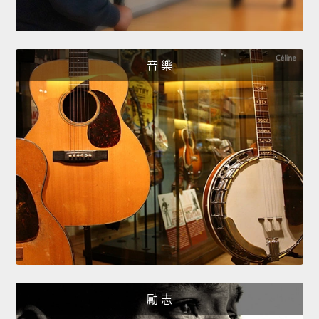
音 樂
勵 志