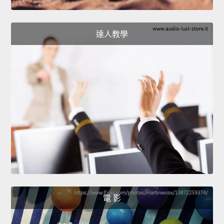
達人教學
電 影