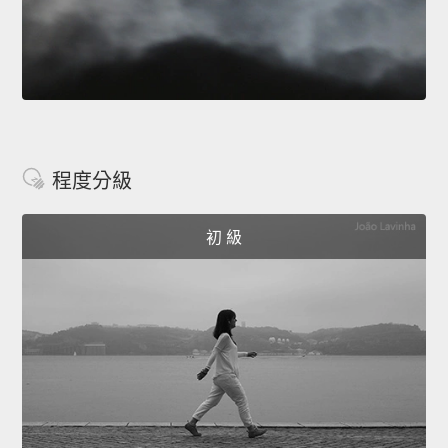
程度分級
初 級