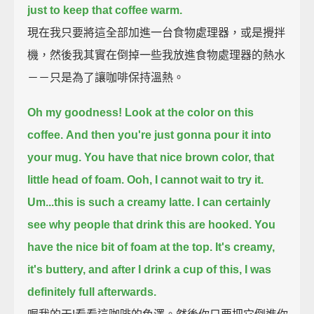
just to keep that coffee warm.
現在我只要將這全部加進一台食物處理器，或是攪拌
機，然後我其實在倒掉一些我放進食物處理器的熱水
－－只是為了讓咖啡保持溫熱。
Oh my goodness! Look at the color on this
coffee.
And then you're just gonna pour it into
your mug.
You have that nice brown color, that
little head of foam.
Ooh, I cannot wait to try it.
Um...this is such a creamy latte.
I can certainly
see why people that drink this are hooked.
You
have the nice bit of foam at the top. It's creamy,
it's buttery,
and after I drink a cup of this, I was
definitely full afterwards.