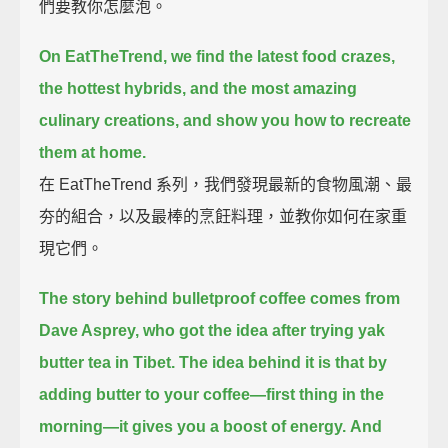
們要教你怎麼泡。
On EatTheTrend, we find the latest food crazes,
the hottest hybrids,
and the most amazing
culinary creations, and show you how to recreate
them at home.
在 EatTheTrend 系列，我們發現最新的食物風潮、最
夯的組合，以及最棒的烹飪料理，並教你如何在家重
現它們。
The story behind bulletproof coffee comes from
Dave Asprey, who got the idea after trying yak
butter tea in Tibet.
The idea behind it is that by
adding butter to your coffee—first thing in the
morning—it gives you a boost of energy.
And