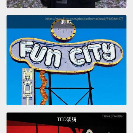
趣 味
TED演講