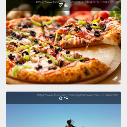
廚 藝
女 性