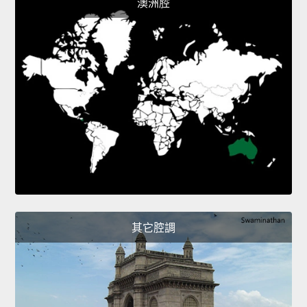
澳洲腔
其它腔調