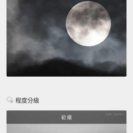
程度分級
初 級