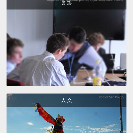
會 談
人 文