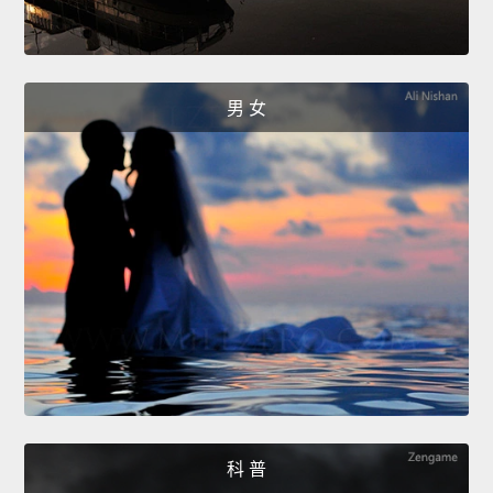
男 女
科 普