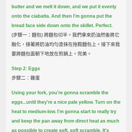
butter and we melt it down,
and we put it evenly
onto the ciabatta.
And then I'm gonna put the
bread face side down onto the skillet.
Perfect.
(步驟一：麵包) 將麵包切半。我們拿來奶油然後將它
融化，接著將奶油均勻塗抹在拖鞋麵包上。接下來我
要將麵包面朝下地放在煎鍋上。完美。
Step 2: Eggs
步驟二：雞蛋
Using your fork, you're gonna scramble the
eggs...until they're a nice pale yellow.
Turn on the
heat to medium-low.
I'm gonna start to really try
and keep the pan away from direct heat as much
as possible
to create soft, soft scramble.
It's