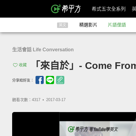
希式五次全系列
精選影片
片語俚語
英文
生活會話 Life Conversation
「來自於」- Come Fro
收藏
分享給好友：
觀看次數：4317 •
2017-03-17