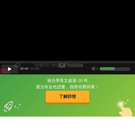
00
:
00
/
01
:
00
過去學英文超過 10 年
片尾有
攻其不背
還沒有金色證書，我替你覺得累！
的品牌故事
了解詳情