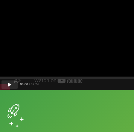
00
:
00
/
02
:
24