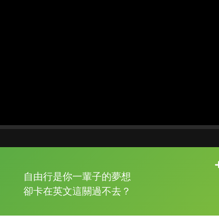
片尾有
攻其不背
自由行是你一輩子的夢想
的品牌故事
卻卡在英文這關過不去？