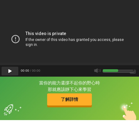
00
:
00
/
00
:
00
當你的能力還撐不起你的野心時
片尾有
攻其不背
那就應該靜下心來學習
的品牌故事
了解詳情