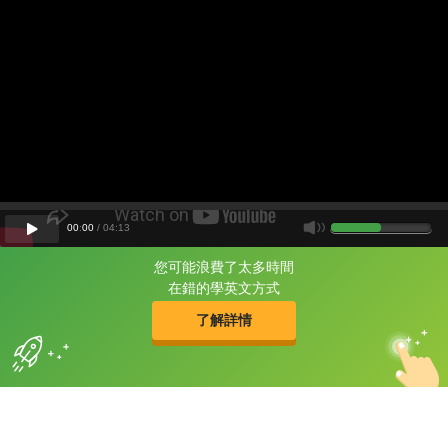
00
:
00
/
04
:
13
您可能浪費了太多時間
片尾有
攻其不背
在錯的學英文方式
的品牌故事
了解詳情