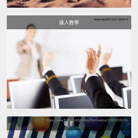
達人教學
電 影