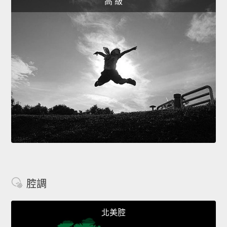
高 級
腔調
北美腔