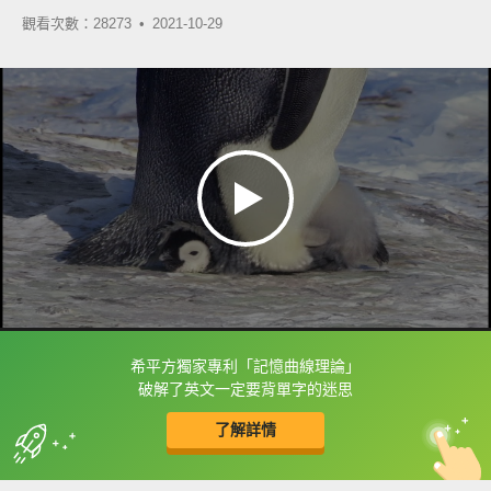
觀看次數：28273 •
2021-10-29
希平方獨家專利「記憶曲線理論」
框選或點兩下字幕可以直接查字典喔！
破解了英文一定要背單字的迷思
了解詳情
英
中
收錄佳句
功能升級