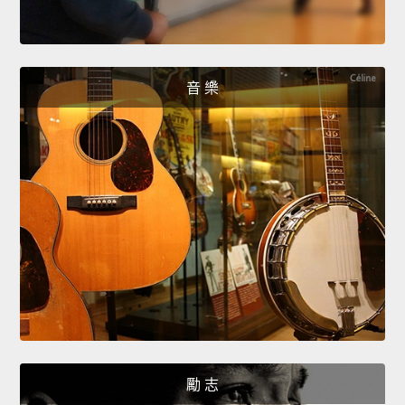
音 樂
勵 志