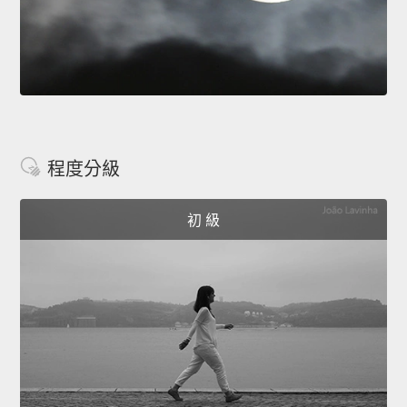
程度分級
初 級