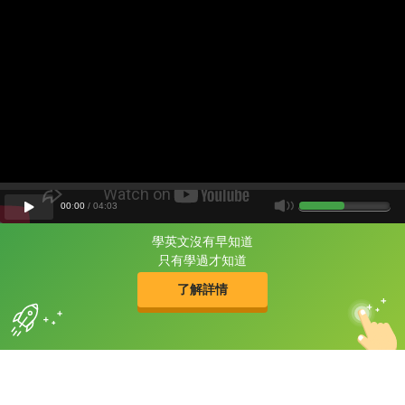
00
:
00
/
04
:
03
學英文沒有早知道
片尾有
攻其不背
只有學過才知道
的品牌故事
了解詳情