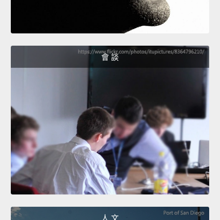
會 談
人 文