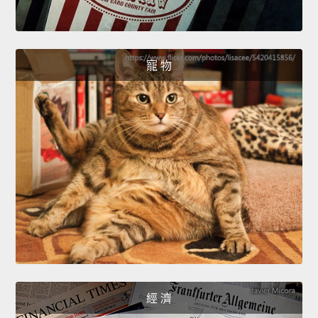
寵 物
經 濟