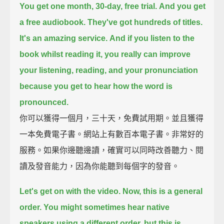
You get one month, 30-day, free trial.
And you get
a free audiobook.
They've got hundreds of titles.
It's an amazing service.
And if you listen to the
book whilst reading it,
you really can improve
your listening, reading, and your pronunciation
because you get to hear
how the word is
pronounced.
你可以獲得一個月，三十天，免費試用期。並且獲得
一本免費電子書。網站上有數百本電子書。非常好的
服務。如果你邊聽邊讀，確實可以同時改善聽力、閱
讀及發音能力，因為你能聽到每個字的發音。
Let's get on with the video.
Now, this is a general
order.
You might sometimes hear native
speakers using a different order,
but this is