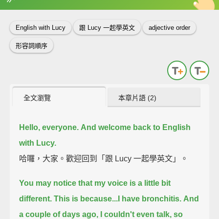
英
中
收錄佳句
功能升級
English with Lucy
跟 Lucy 一起學英文
adjective order
形容詞順序
全文瀏覽
本章片語 (2)
Hello, everyone.
And welcome back to English
with Lucy.
哈囉，大家。歡迎回到「跟 Lucy 一起學英文」。
You may notice that my voice is a little bit
different.
This is because...
I have bronchitis.
And
a couple of days ago, I couldn't even talk, so