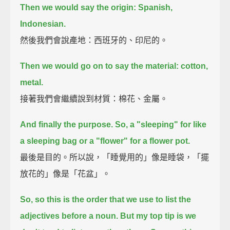
Then we would say the origin: Spanish,
Indonesian.
然後我們會說產地：西班牙的、印尼的。
Then we would go on to say the material: cotton,
metal.
接著我們會繼續說到材質：棉花、金屬。
And finally the purpose.
So, a "sleeping" for like
a sleeping bag or a "flower" for a flower pot.
最後是目的。所以說，「睡覺用的」像是睡袋，「擺
放花的」像是「花盆」。
So, so this is the order that we use to list the
adjectives before a noun.
But my top tip is we