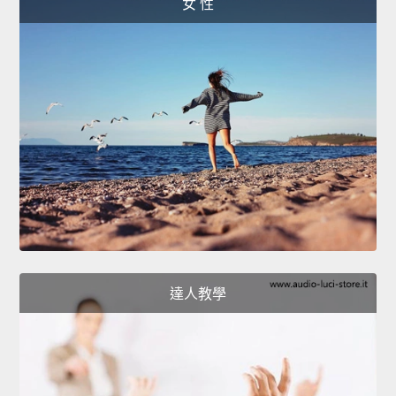
女 性
達人教學