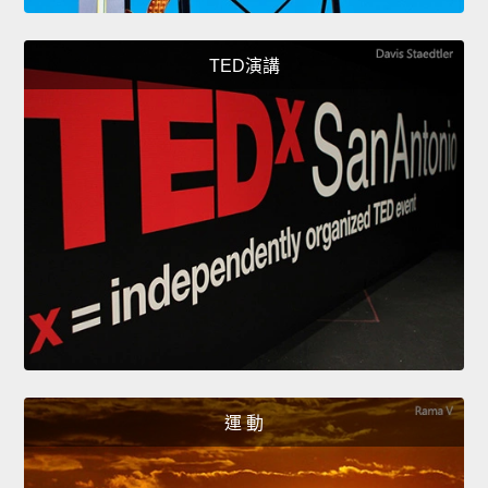
TED演講
運 動