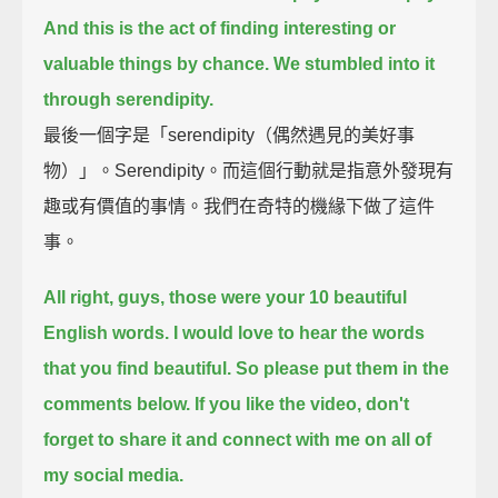
And this is the act of finding interesting or
valuable things by chance.
We stumbled into it
through serendipity.
最後一個字是「serendipity（偶然遇見的美好事
物）」。Serendipity。而這個行動就是指意外發現有
趣或有價值的事情。我們在奇特的機緣下做了這件
事。
All right, guys,
those were your 10 beautiful
English words.
I would love to hear the words
that you find beautiful.
So please put them in the
comments below.
If you like the video, don't
forget to share it and connect with me on all of
my social media.