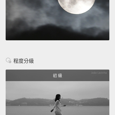
程度分級
初 級