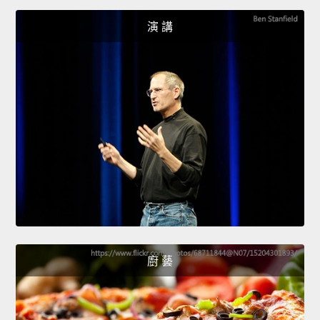
演 講
廚 藝