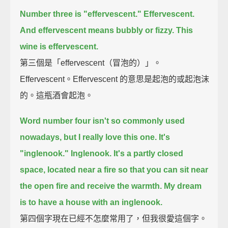
Number three is "effervescent."
Effervescent.
And effervescent means bubbly or fizzy.
This
wine is effervescent.
第三個是「effervescent（冒泡的）」。
Effervescent。Effervescent 的意思是起泡的或起泡沫
的。這瓶酒會起泡。
Word number four isn't so commonly used
nowadays, but I really love this one.
It's
"inglenook."
Inglenook.
It's a partly closed
space, located near a fire
so that you can sit near
the open fire and receive the warmth.
My dream
is to have a house with an inglenook.
第四個字現在已經不怎麼常用了，但我很愛這個字。