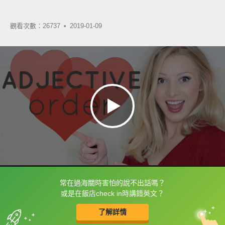
觀看次數：26737 •
2019-01-09
常在過海關時害怕的說不出話嗎？
框選或點兩下字幕可以直接查字典喔！
或是在飯店check in時講錯英文？
了解詳情