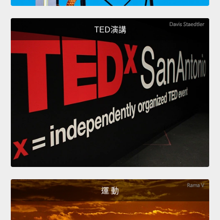
TED演講
運 動