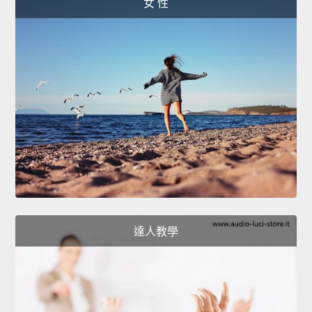
女 性
達人教學