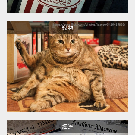
寵 物
經 濟