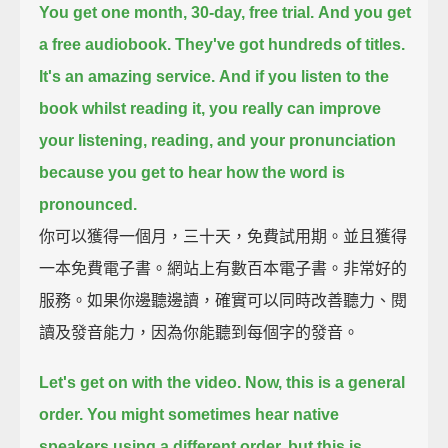
You get one month, 30-day, free trial.
And you get
a free audiobook.
They've got hundreds of titles.
It's an amazing service.
And if you listen to the
book whilst reading it,
you really can improve
your listening, reading, and your pronunciation
because you get to hear
how the word is
pronounced.
你可以獲得一個月，三十天，免費試用期。並且獲得
一本免費電子書。網站上有數百本電子書。非常好的
服務。如果你邊聽邊讀，確實可以同時改善聽力、閱
讀及發音能力，因為你能聽到每個字的發音。
Let's get on with the video.
Now, this is a general
order.
You might sometimes hear native
speakers using a different order,
but this is