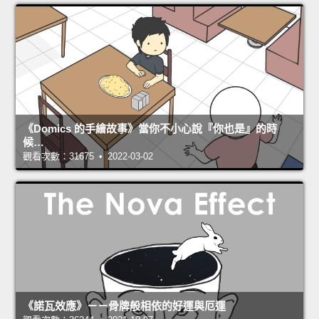
《Domics 的手繪故事》當你不小心說『你也是』的時
候…
觀看次數：31675 • 2022-03-02
《諾瓦效應》－－骨牌般相依的好運與厄運