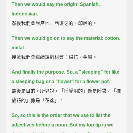
Then we would say the origin: Spanish,
Indonesian.
然後我們會說產地：西班牙的、印尼的。
Then we would go on to say the material: cotton,
metal.
接著我們會繼續說到材質：棉花、金屬。
And finally the purpose.
So, a "sleeping" for like
a sleeping bag or a "flower" for a flower pot.
最後是目的。所以說，「睡覺用的」像是睡袋，「擺
放花的」像是「花盆」。
So, so this is the order that we use to list the
adjectives before a noun.
But my top tip is we