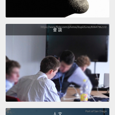
會 談
人 文