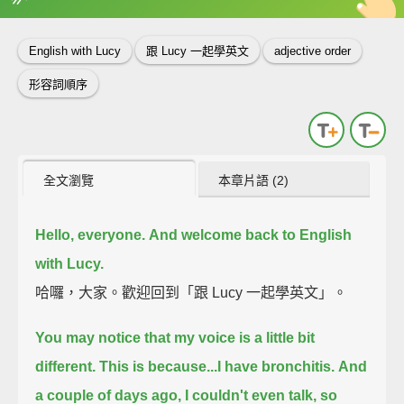
英
中
收錄佳句
功能升級
English with Lucy
跟 Lucy 一起學英文
adjective order
形容詞順序
全文瀏覽
本章片語 (2)
Hello, everyone.
And welcome back to English
with Lucy.
哈囉，大家。歡迎回到「跟 Lucy 一起學英文」。
You may notice that my voice is a little bit
different.
This is because...
I have bronchitis.
And
a couple of days ago, I couldn't even talk, so