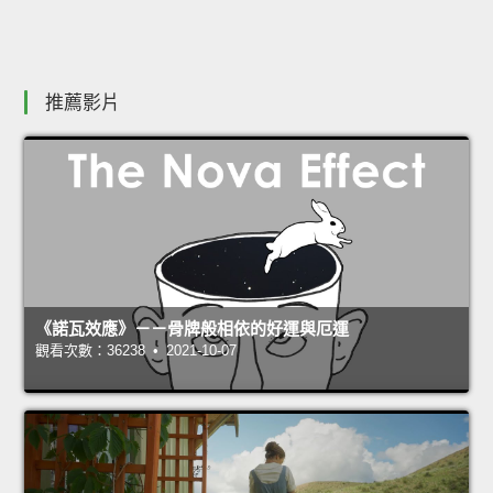
推薦影片
《諾瓦效應》－－骨牌般相依的好運與厄運
觀看次數：36238 • 2021-10-07