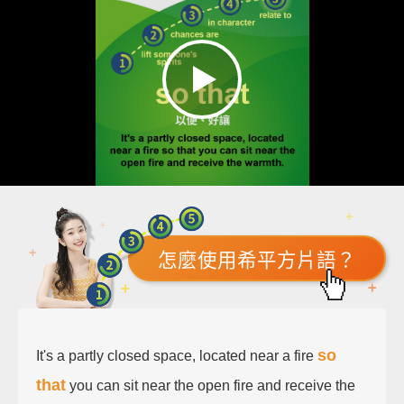
怎麼使用希平方片語？
so
It's a partly closed space, located near a fire
that
you can sit near the open fire and receive the