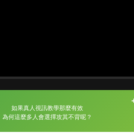
片尾有
攻其不背
如果真人視訊教學那麼有效
的品牌故事
為何這麼多人會選擇攻其不背呢？