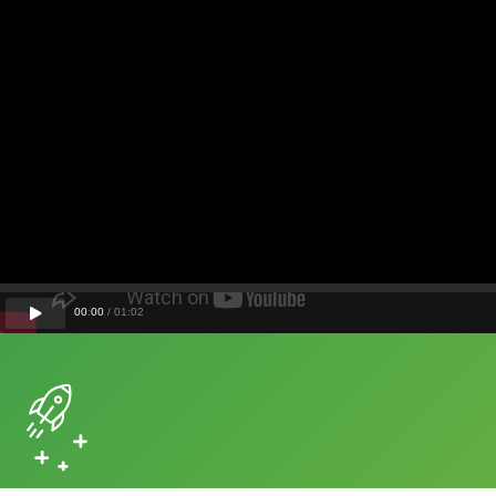
00
:
00
/
01
:
02