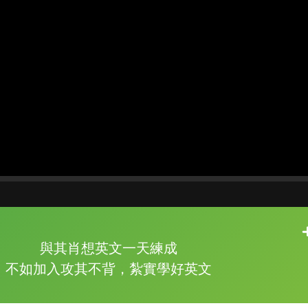
片尾有
攻其不背
與其肖想英文一天練成
的品牌故事
不如加入攻其不背，紮實學好英文