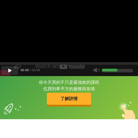
00
:
00
/
03
:
36
你今天買的不只是最強效的課程
片尾有
攻其不背
也買到希平方的服務與友情
的品牌故事
了解詳情