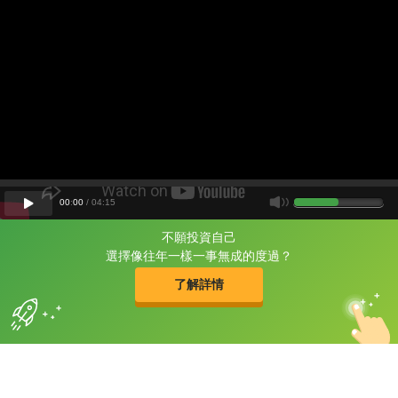
00
:
00
/
04
:
15
不願投資自己
片尾有
攻其不背
選擇像往年一樣一事無成的度過？
的品牌故事
了解詳情