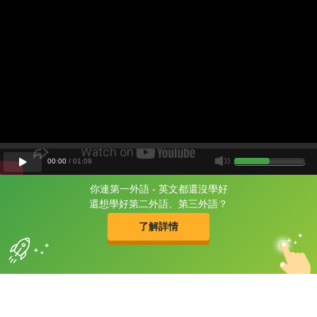
00
:
00
/
01
:
09
你連第一外語 - 英文都還沒學好
片尾有
攻其不背
還想學好第二外語、第三外語？
的品牌故事
了解詳情