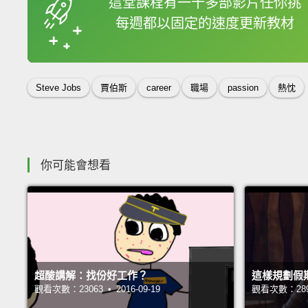
這堂課程有一千多部影片任你挑
每週都以固定的速度更新教材
收錄佳句
Steve Jobs
賈伯斯
career
職場
passion
熱忱
你可能會想看
超酸講解：找份好工作？
這樣規劃假
觀看次數：23063 • 2016-09-19
觀看次數：28949