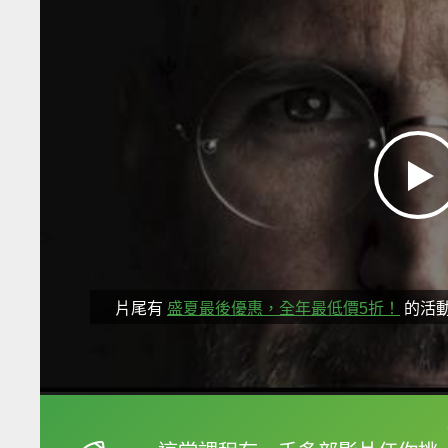
片尾有
盛夏最後優惠，全年最低價5折！
的活
框選或點兩下字幕可以