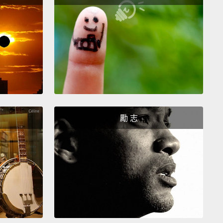
like any great relationship, it just gets better and
as the years roll on.
For the past 33 years, I've
 in the mirror every morning and asked myself,
"If
were the last day of my life, would I wanna do what I
ut to do today?"
And whenever the answer has
No" for too many days in a row,
I know I need to
e something.
還沒找到所愛，繼續找。不要定下來。就像一切和心有
勵 志
物一樣，當你找到時，你會知道的。就像任何美妙的關
，它只會隨時光流轉變得越來越好。過去三十三年來，
早晨看著鏡子問自己：「如果今天是我生命的最後一
會想做我今天將要做的事嗎？」而每當答案連續太多天
」時，我就知道我得做些改變了。
ering that you are going to die
is the best way I