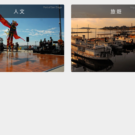
know t
人 文
旅 遊
lose.
Y
else's l
the re
of oth
most i
intuiti
to bec
記住自
會失去
間過著
法。不
是，擁
自己真