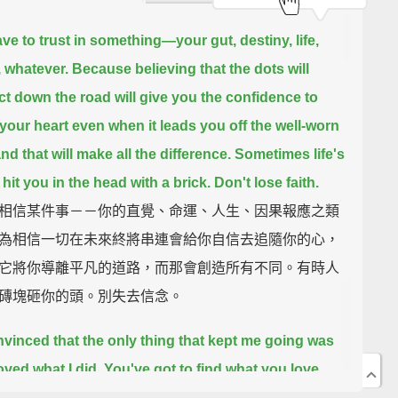
ve to trust in something—
your gut, destiny, life,
 whatever.
Because believing that the dots will
t down the road
will give you the confidence to
 your heart even when it leads you off the well-worn
nd that will make all the difference.
Sometimes life's
hit you in the head with a brick.
Don't lose faith.
相信某件事－－你的直覺、命運、人生、因果報應之類
為相信一切在未來終將串連會給你自信去追隨你的心，
它將你導離平凡的道路，而那會創造所有不同。有時人
磚塊砸你的頭。別失去信念。
nvinced that the only thing that kept me going was
loved what I did.
You've got to find what you love,
t is as true for work as it is for your lovers.
Your