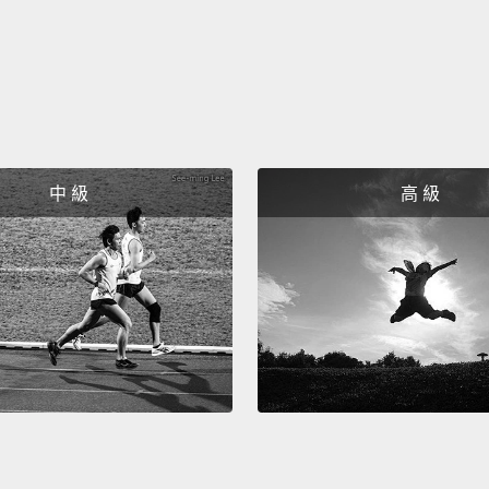
Stay h
求知若
註：原
suc
中 級
高 級
不多見