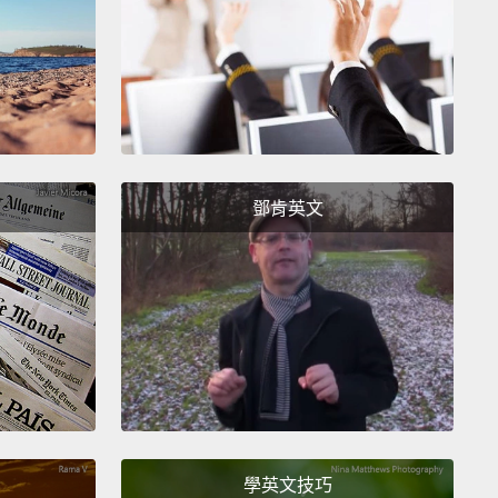
.因為那很困難，所以如果你沒有熱忱，任何理性的人都會
工作非常不簡單，而且你得持續做一段時間。所以如果
你在做的事、如果你沒有從中得到樂趣、你並非真心喜
將會放棄。事實上，那就是多數人的情形。如果你看那
成為所謂「成功」(註一)的人，在社會和其他沒成功的
成功的人，往往－－成功的人熱愛他們的工作，所以他
鄧肯英文
持下去，在一切變得艱難時還能堅持。而那些不愛自己
人...放棄。因為他們頭腦清醒啊，對吧？如果你不愛那
話，誰會想忍受？所以那是許多努力，還有不斷操心。
不愛的話，你就會失敗。所以你必須愛它、你必須有熱
認為那是最重要的。
haven't found it yet, keep looking.
And don't settle.
h all matters of the heart, you'll know when you find
學英文技巧