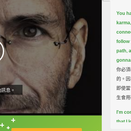
You ha
karma,
connec
follow
path,
a
gonna 
你必須
的。因
即使當
動訊息。
生會用
I'm co
that I 
直接查字典喔！
and tha