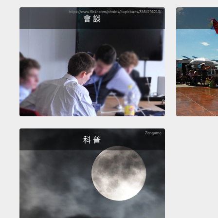
會 談
科 普