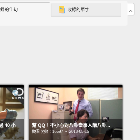
收錄的佳句
收錄的單字
 gonna fill a large part of your life,
and the only way
ruly satisfied is to do what you believe is great
And the only way to do great work is to love what
.
讓我走下去的唯一原因是我愛我所做的事。你一定要找
所愛，找工作的道理就和找另一半一樣。你的工作會佔
很大一部分，要真正感到滿足的唯一方法是做你認為偉
作。而要成就偉大工作的唯一方法就是愛你所做。
 say you have to have a lot of passion for what
 doing,
and it's totally true.
And the reason
cause it's so hard that if you don't, any rational
40 小
幫 QQ！不小心對八卦當事人講八卦...
 would give up.
It's really hard, and you have to do
觀看次數：16697 • 2018-05-15
 a sustained period of time.
So if you don't love it, if