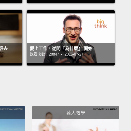
not having fun doing it, you don't really love it,
 gonna give up.
And that's what happens to most
 actually.
If you really look at the ones that ended
u know, being "successful" (unquote)
in the eyes of
y and the ones that didn't,
oftentimes, it's—the ones
班去
愛上工作，從問『為什麼』 開始
ere successful loved what they did so they could
觀看次數：28847 • 2015-07-27
ere,
when, you know, when it got really tough.
And
s that didn't love it...quit.
Because they're sane,
Who would wanna put up with this stuff if you don't
?
So it's a lot of hard work, and it's a lot of worrying,
ntly.
And if you don't love it, you're gonna fail.
So
tta love it, you gotta have passion,
and I think
達人教學
the high-order bit.
你必須對你在做的事有許多熱忱，那完全正確。而原因