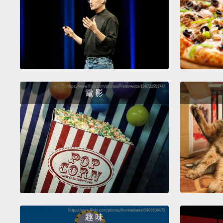
電 影
趣 味