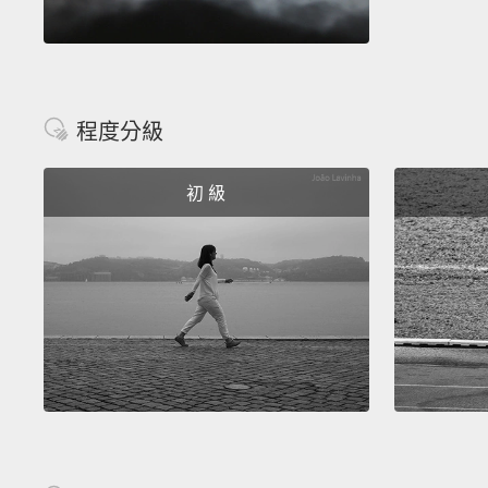
程度分級
初 級