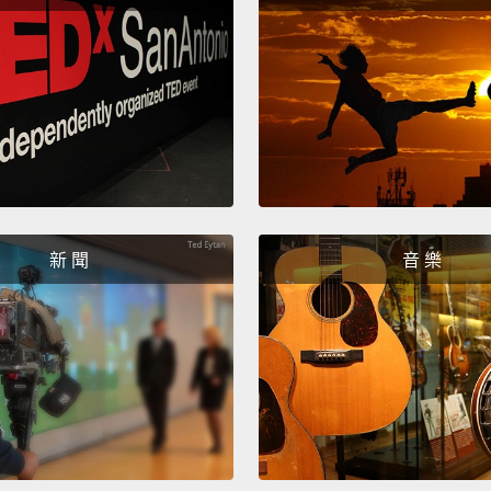
it.
And 
better 
looked
today 
am abo
been "
chang
如果你
新 聞
音 樂
關的事
係一樣
我每天
天，我
是「不
Rememb