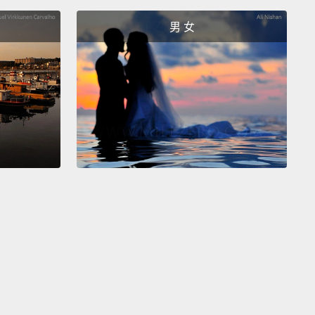
o avoid the trap of thinking you have something to
男 女
our time is limited, so don't waste it living someone
ife.
Don't be trapped by dogma,
which is living with
sults of other people's thinking.
Don't let the noise
ers' opinions drown out your own inner voice.
And
mportant, have the courage to follow your heart and
on;
they somehow already know what you truly want
ome.
Everything else is secondary.
己將死去，那是我所知最好的辦法，它能讓你避開「你
某樣東西」的陷阱思考。你的時間有限，所以別浪費時
他人的生活。不要被教條困住，也就是活在他人的想
要讓別人意見的雜音蓋過你自己內心的聲音。最重要的
有追隨你的心和直覺的勇氣；心和直覺不知為何早知道
正想成為什麼。其他一切都是次要的。