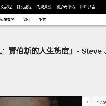
英文課程
日文課程
免費資源
關於希平方
用戶見證
專欄教學
ICRT
翰林
的人生態度」- Steve Jobs's
全文