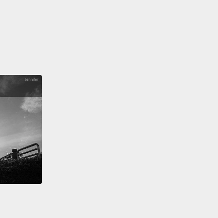
ungry. Stay foolish.
渴。虛心若愚。
文中的 unquote 表示「強調結束」，此處接在
cessful 後，意指此字說完便結束強調的口吻。這種說法並
。