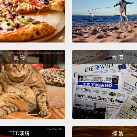
是..
放棄。
你不愛
愛，你
些最後
人眼中
寵 物
經 濟
們能堅
工作的
玩意的
如果你
忱，我
If you 
As wit
TED演講
運 動