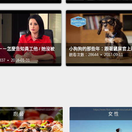
you're 
you're
people,
up, yo
societ
－怎麼告知員工他 / 她沒被
小狗狗的那些年：跟著鏟屎官上
that w
觀看次數：28644 • 2017-09-11
 • 2018-01-31
persev
the one
right?
love it
consta
you go
廚 藝
女 性
that's 
人們說