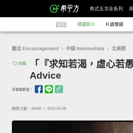
希式五次全系列
精選影片
片語俚語
英文
勵志 Encouragement
中級 Intermediate
北美腔
/
/
「『求知若渴，虛心若愚』賈伯斯
收藏
Advice
分享給好友：
觀看次數：44440 •
2016-04-08