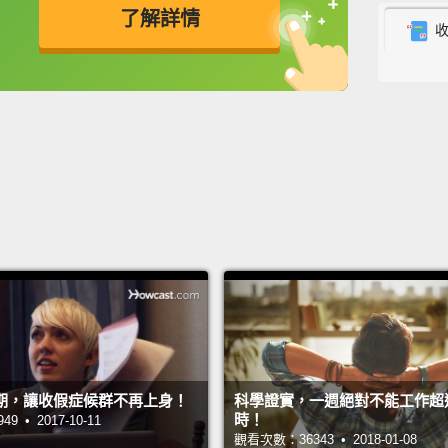
了解詳情
work is
to be t
英
中
免費功能
功能升級
work.
you do
我相信
出自己
據人生
大的工
People
you're
is...be
期，讓收假症候群不再上身！
科學證實，一週絕對不能工作超過 
person
時！
 • 2017-10-11
it over
觀看次數：36343 • 2018-01-08