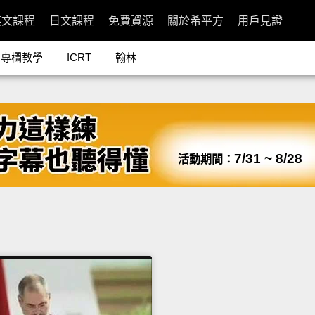
英文課程
日文課程
免費資源
關於希平方
用戶見證
專欄教學
ICRT
翰林
7/31 ~ 8/28
活動期間：