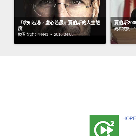
『求知若渴，虛心若愚』賈伯斯的人生態
賈伯斯20
度
觀看次數：10
觀看次數：44441 •
2016-04-08
HOPE