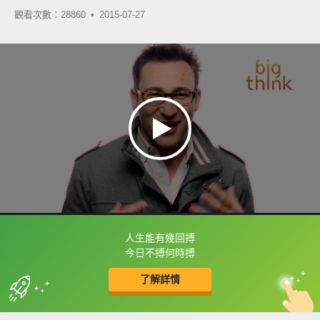
觀看次數：28860 •
2015-07-27
人生能有幾回搏
框選或點兩下字幕可以直接查字典喔！
今日不搏何時搏
了解詳情
英
中
收錄佳句
功能升級