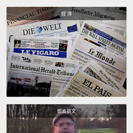
經 濟
鄧肯英文