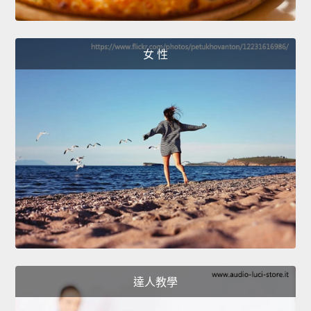
女 性
達人教學