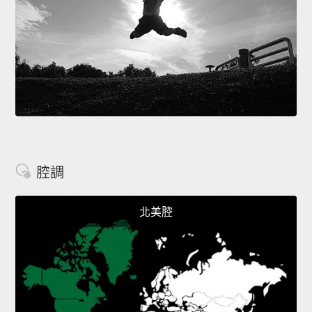
腔調
北美腔