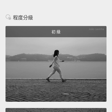
程度分級
初 級