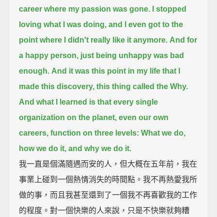
career where my passion was gone.
I stopped
loving what I was doing, and I even got to the
point where I didn't really like it anymore.
And for
a happy person, just being unhappy was bad
enough.
And it was this point in my life that I
made this discovery, this thing called the Why.
And what I learned is that every single
organization on the planet, even our own
careers,
function on three levels:
What we do,
how we do it, and why we do it.
我一直是個滿隨遇而安的人，但大概在五年前，我在
事業上碰到一個熱情消失的時間點。我不再熱愛我所
做的事，而且我甚至還到了一個我不再喜歡我的工作
的程度。對一個快樂的人來說，只是不快樂就夠糟