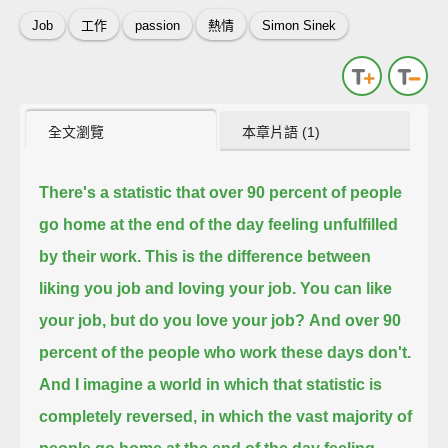
Job
工作
passion
熱情
Simon Sinek
全文瀏覽
本章片語 (1)
There's a statistic that over 90 percent of people
go home at the end of the day feeling unfulfilled
by their work.
This is the difference between
liking you job and loving your job.
You can like
your job, but do you love your job?
And over 90
percent of the people who work these days don't.
And I imagine a world in which that statistic is
completely reversed,
in which the vast majority of