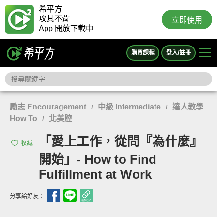
希平方
攻其不背
立即使用
App 開放下載中
購買課程
登入/註冊
勵志 Encouragement
中級 Intermediate
達人教學
/
/
How To
北美腔
/
「愛上工作，從問『為什麼』
收藏
開始」- How to Find
Fulfillment at Work
分享給好友：