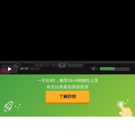
00
:
00
/
02
:
14
一天$180，獨享24小時隨時上課
片尾有
攻其不背
有史以來最划算的投資
的品牌故事
了解詳情