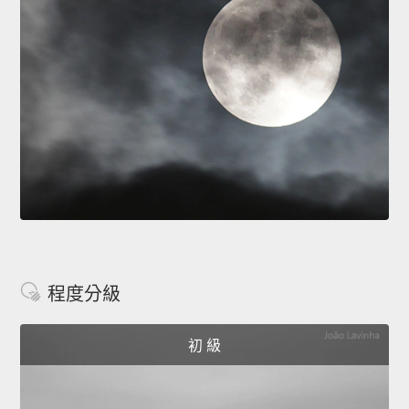
程度分級
初 級