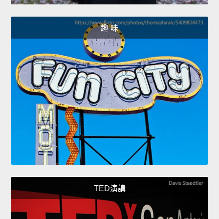
趣 味
TED演講