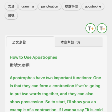
文法
grammar
punctuation
標點符號
apostrophe
撇號
全文瀏覽
本章片語 (3)
How to Use Apostrophes
撇號怎麼用
Apostrophes have two important functions:
One
is that they can form a contraction if we're going
to put two words together,
and they can also
show possession.
So to start, I'll show you an
example of a contraction.
If I wanna say "It is cold