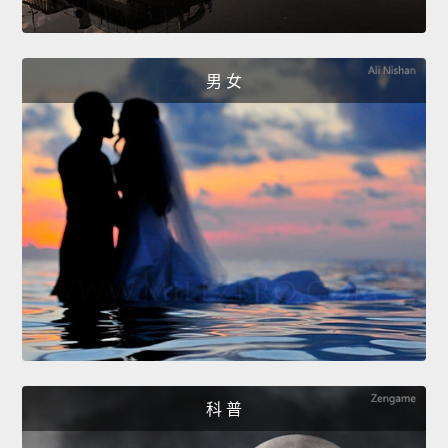
男 女
科 普