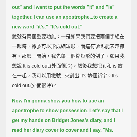
out" and I want to put the words "it" and "is"
together,
I can use an apostrophe...
to create a
new word "it's."
"It's cold out."
撇號有兩個重要功能：一是如果我們要把兩個字組在
一起時，撇號可以形成縮短形，而這符號也能表示擁
有。那麼一開始，我先舉一個縮短形的例子。如果我
想說 It is cold out.(外面很冷)，然後我想把 it 和 is 放
在一起，我可以用撇號...來創出 it's 這個新字。It's
cold out.(外面很冷)。
Now I'm gonna show you how to use an
apostrophe to show possession.
Let's say that I
get my hands on Bridget Jones's diary,
and I
read her diary cover to cover and I say,
"Ms.