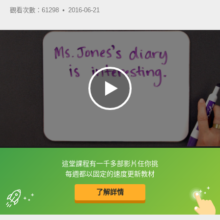
觀看次數：61298 •
2016-06-21
這堂課程有一千多部影片任你挑
框選或點兩下字幕可以直接查字典喔！
每週都以固定的速度更新教材
了解詳情
英
中
收錄佳句
功能升級