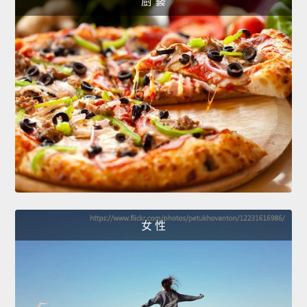
廚 藝
女 性