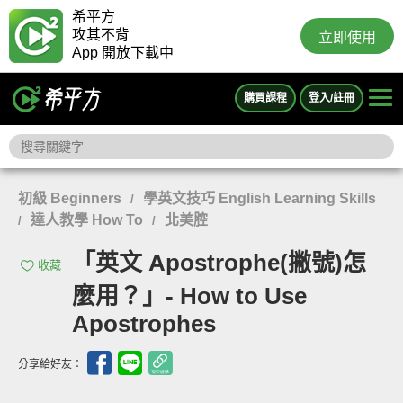
希平方
攻其不背
立即使用
App 開放下載中
購買課程
登入/註冊
初級 Beginners
學英文技巧 English Learning Skills
/
達人教學 How To
北美腔
/
/
「英文 Apostrophe(撇號)怎
收藏
麼用？」- How to Use
Apostrophes
分享給好友：