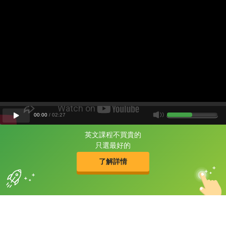
00
:
00
/
02
:
27
英文課程不買貴的
片尾有
攻其不背
只選最好的
的品牌故事
了解詳情